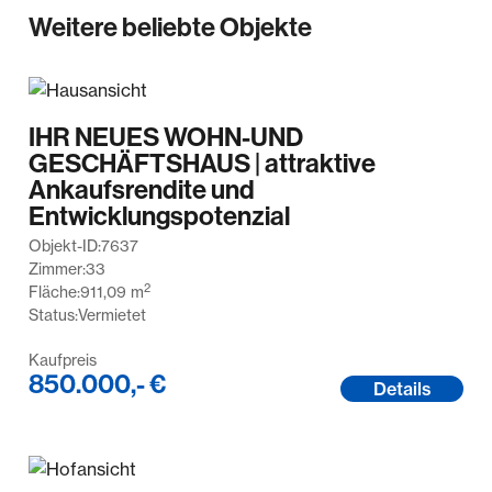
übernommen wurde. Soweit die
Weitere beliebte Objekte
Schadensersatzhaftung der Koengeter & Krekow
Immobilien GmbH gegenüber ausgeschlossen oder
beschränkt ist, gilt dies auch für eine persönliche
Schadensersatzhaftung ihrer Arbeitnehmer,
IHR NEUES WOHN-UND
Mitarbeiter und Vertreter. Wir haben einen
GESCHÄFTSHAUS | attraktive
provisionspflichtigen Maklervertrag mit dem
Ankaufsrendite und
Verkäufer in gleicher Höhe abgeschlossen.
Entwicklungspotenzial
Objekt-ID:
7637
Zimmer:
33
2
Fläche:
911,09
m
Status:
Vermietet
Kaufpreis
850.000,- €
Details