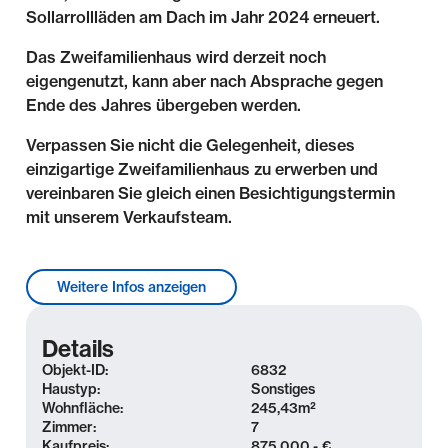
Sollarrollläden am Dach im Jahr 2024 erneuert.
Das Zweifamilienhaus wird derzeit noch
eigengenutzt, kann aber nach Absprache gegen
Ende des Jahres übergeben werden.
Verpassen Sie nicht die Gelegenheit, dieses
einzigartige Zweifamilienhaus zu erwerben und
vereinbaren Sie gleich einen Besichtigungstermin
mit unserem Verkaufsteam.
Lage & Umgebung
Weitere Infos anzeigen
Leipzig-Wahren liegt nordwestlich der Leipziger
Innenstadt und wird im Süden von der Neuen Luppe
Details
begrenzt, deren Deiche als Radwege genutzt
Objekt-ID:
6832
werden. Der Stadtteil zeichnet sich durch viele
Haustyp:
Sonstiges
Wohnfläche:
245,43
m²
Grünflächen, insbesondere den Auenwald, aus und
Zimmer:
7
zählt zu den grünsten Stadtteilen Leipzigs.
Kaufpreis:
875.000,- €