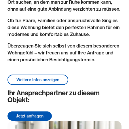
Ort suchen, an dem man zur Ruhe kommen kann,
ohne auf eine gute Anbindung verzichten zu müssen.
Ob für Paare, Familien oder anspruchsvolle Singles –
diese Wohnung bietet den perfekten Rahmen für ein
modernes und komfortables Zuhause.
Überzeugen Sie sich selbst von diesem besonderen
Wohngefühl – wir freuen uns auf Ihre Anfrage und
einen persönlichen Besichtigungstermin.
Lage & Umgebung
Weitere Infos anzeigen
Die Immobilie befindet sich im Bornaer Ortsteil
Ihr Ansprechpartner zu diesem
Whyra, einer ruhigen und gewachsenen Wohnlage
Objekt:
mit überwiegend lockerer Bebauung. Das Umfeld ist
geprägt von einer angenehmen Wohnatmosphäre
und viel Grün.
Jetzt anfragen
Die Innenstadt von Borna ist in wenigen Minuten