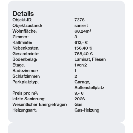
Details
Objekt-ID:
7378
Objektzustand:
saniert
Wohnfläche:
68,24
m²
Zimmer:
3
Kaltmiete:
612,- €
Nebenkosten:
156,40 €
Gesamtmiete:
768,40 €
Bodenbelag:
Laminat, Fliesen
Etage:
1
von
2
Badezimmer:
1
Schlafzimmer:
2
Parkplatztyp:
Garage,
Außenstellplatz
Preis pro m²:
9,- €
letzte Sanierung:
2026
Wesentlicher Energieträger:
Gas
Heizungsart:
Gas-Heizung