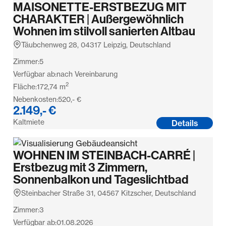
MAISONETTE-ERSTBEZUG MIT
CHARAKTER | Außergewöhnlich
Wohnen im stilvoll sanierten Altbau
Täubchenweg 28, 04317 Leipzig, Deutschland
Zimmer:
5
Verfügbar ab:
nach Vereinbarung
2
Fläche:
172,74
m
Nebenkosten:
520,- €
2.149,- €
Kaltmiete
Details
WOHNEN IM STEINBACH-CARRÉ |
Erstbezug mit 3 Zimmern,
Sonnenbalkon und Tageslichtbad
Steinbacher Straße 31, 04567 Kitzscher, Deutschland
Zimmer:
3
Verfügbar ab:
01.08.2026