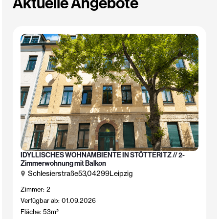
Aktuelle Angebote
IDYLLISCHES WOHNAMBIENTE IN STÖTTERITZ // 2-
Zimmerwohnung mit Balkon
Schlesierstraße
53
,
04299
Leipzig
Zimmer:
2
Verfügbar ab:
01.09.2026
Fläche:
53
m²