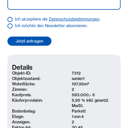
Ich akzeptiere die
Datenschutzbestimmungen
.
Ich möchte den Newsletter abonnieren.
Details
Objekt-ID:
7312
Objektzustand:
saniert
Wohnfläche:
197,95
m²
Zimmer:
2
Kaufpreis:
583.000,- €
Käuferprovision:
5,95 % inkl. gesetzl.
MwSt.
Bodenbelag:
Parkett
Etage:
1
von
4
Anzeigen:
2
Faktor-Ist:
20,45