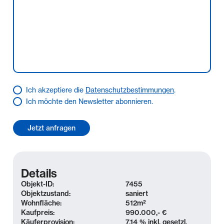
Immobilien GmbH gegenüber ausgeschlossen oder
beschränkt ist, gilt dies auch für eine persönliche
Schadensersatzhaftung ihrer Arbeitnehmer,
Mitarbeiter und Vertreter. Der Koengeter & Krekow
Immobilien GmbH ist es gestattet, auch für den
Verkäufer provisionspflichtig tätig zu werden.
Ich akzeptiere die
Datenschutzbestimmungen
.
Ich möchte den Newsletter abonnieren.
Details
Objekt-ID:
7455
Objektzustand:
saniert
Wohnfläche:
512
m²
Kaufpreis:
990.000,- €
Käuferprovision:
7,14 % inkl. gesetzl.