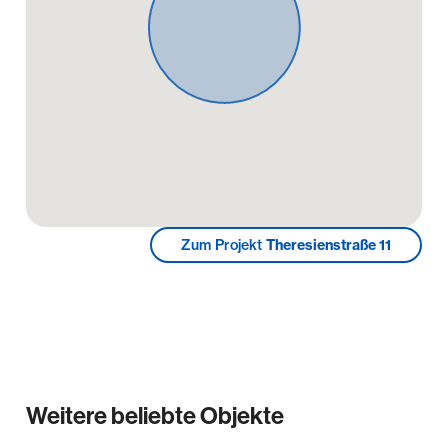
- hochwertiges Echtholzparkett & moderne Fliesen
- Fußbodenheizung
- elektrisch bedienabre Außenrollläden
- Videogegensprechanlage
- Aufzug
- PKW-Stellplatz (Kauf)
- Option Einbauküche oder Möbelpaket möglich
Sonstiges
Zum Projekt
Theresienstraße 11
Bei den Innenaufnahmen handelt es sich um
Visualisierungsbilder einer Referenzeinheit im
Objekt, die den Ausstattungsstandard
widerspiegeln sollen. Weitere 2-Raum-Wohnungen
sind im Objekt verfügbar. Die Koengeter & Krekow
Immobilien GmbH haftet bei Vorsatz und grober
Fahrlässigkeit. Im Falle einfacher Fahrlässigkeit
Weitere beliebte Objekte
haftet die Koengeter & Krekow Immobilien GmbH