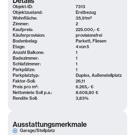
Details
des Stadtzentrums. Dieser Stadtteil bietet eine
Objekt-ID:
7313
ideale Kombination aus urbanem Leben und
Objektzustand:
Erstbezug
Wohnfläche:
35,91
m²
Erholungsmöglichkeiten im Grünen.
Zimmer:
2
Kaufpreis:
225.000,- €
Einkaufsmöglichkeiten, Restaurants, Ärzte und
Käuferprovision:
provisionsfrei
Schulen befinden sich in unmittelbarer Nähe. Auch
Bodenbelag:
Parkett, Fliesen
für die Freizeitgestaltung bieten sich vielfältige
Etage:
4
von
5
Anzahl Balkone:
1
Möglichkeiten: Radtouren durch das Rosental,
Badezimmer:
1
Ausflüge in den Arthur-Bretschneider-Park, den
Schlafzimmer:
1
Leipziger Zoo, zum Gohliser Schlösschen oder zum
Parkplätze:
1
Schillerhaus sind nur einige der zahlreichen
Parkplatztyp:
Duplex, Außenstellplatz
Faktor-Soll:
26,11
Möglichkeiten. Großzügige und attraktive Villen,
Preis pro m²:
6.265,- €
stilvolle Bürgerhäuser und herrschaftliche
Nettomiete Soll p.a.:
8.608,80 €
Mehrfamilienhäuser prägen die Architektur der
Rendite Soll:
3,83
%
umliegenden Bebauung.
Die Anbindung an den öffentlichen Nahverkehr ist
Ausstattungsmerkmale
hervorragend: Straßenbahn- und Bushaltestellen
sind fußläufig erreichbar, und der Leipziger
Garage/Stellplatz