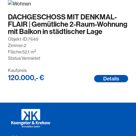
DACHGESCHOSS MIT DENKMAL-
FLAIR | Gemütliche 2-Raum-Wohnung
mit Balkon in städtischer Lage
Objekt-ID:
7649
Zimmer:
2
2
Fläche:
52,1
m
Status:
Vermietet
Kaufpreis
120.000,- €
Details