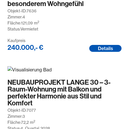
besonderem Wohngefühl
Objekt-ID:
7636
Zimmer:
4
2
Fläche:
121,09
m
Status:
Vermietet
Kaufpreis
240.000,- €
Details
NEUBAUPROJEKT LANGE 30 – 3-
Raum-Wohnung mit Balkon und
perfekter Harmonie aus Stil und
Komfort
Objekt-ID:
7077
Zimmer:
3
2
Fläche:
72,2
m
Status:
4. Quartal 2028