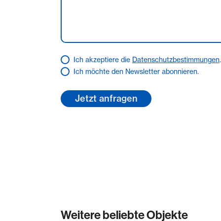
ergeben; in diesem Fall ist die Haftung de
Immobilien GmbH auf den vorhersehbaren,
begrenzt. Diese Haftungsbeschränkungen g
der Verletzung des Lebens, des Körpers od
soweit eine Garantie übernommen wurde. S
Ich akzeptiere die
Datenschutzbestimmungen
.
Schadensersatzhaftung der Koengeter & 
Ich möchte den Newsletter abonnieren.
gegenüber ausgeschlossen oder beschränkt i
persönliche Schadensersatzhaftung ihrer A
Vertreter. Wir haben einen provisionspflic
Verkäufer in gleicher Höhe abgeschlossen.
Weitere beliebte Objekte