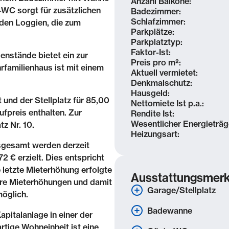
Anzahl Balkone:
WC sorgt für zusätzlichen
Badezimmer:
Schlafzimmer:
iden Loggien, die zum
Parkplätze:
Parkplatztyp:
Faktor-Ist:
enstände bietet ein zur
Preis pro m²:
familienhaus ist mit einem
Aktuell vermietet:
Denkmalschutz:
Hausgeld:
 und der Stellplatz für 85,00
Nettomiete Ist p.a.:
ufpreis enthalten. Zur
Rendite Ist:
Wesentlicher Energieträg
z Nr. 10.
Heizungsart:
nsgesamt werden derzeit
2 € erzielt. Dies entspricht
e letzte Mieterhöhung erfolgte
Ausstattungsmer
ere Mieterhöhungen und damit
Garage/Stellplatz
möglich.
Badewanne
pitalanlage in einer der
rtige Wohneinheit ist eine