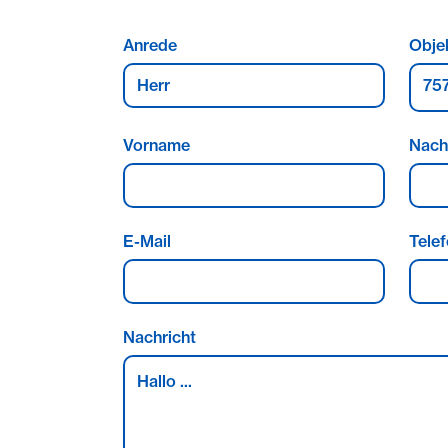
wenigen Minuten mit der Straßenbahn oder
Anrede
Obje
Ausstattung
75
- 2 Loggien
- Badezimmer mit Wanne & WAMA-Anschlu
Vorname
Nac
- Gäste-WC
- separate Küche mit Fenster
- Kellerabteil
- Aufzug
E-Mail
Tele
- TG-Stellplatz
Sonstiges
Nachricht
Die Koengeter & Krekow Immobilien GmbH h
Fahrlässigkeit. Im Falle einfacher Fahrlässi
Krekow Immobilien GmbH nur bei Verletzun
Pflichten, die sich nach dem Inhalt und Zw