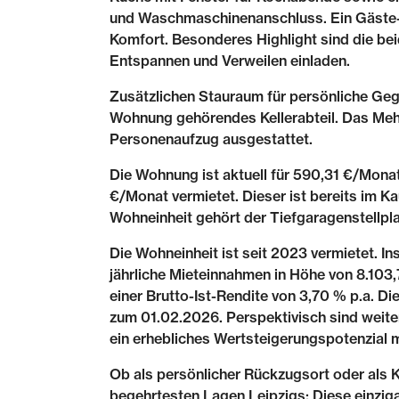
und Waschmaschinenanschluss. Ein Gäste-
Komfort. Besonderes Highlight sind die be
Entspannen und Verweilen einladen.
Zusätzlichen Stauraum für persönliche Geg
Wohnung gehörendes Kellerabteil. Das Mehr
Personenaufzug ausgestattet.
Die Wohnung ist aktuell für 590,31 €/Monat
€/Monat vermietet. Dieser ist bereits im Ka
Wohneinheit gehört der Tiefgaragenstellplat
Die Wohneinheit ist seit 2023 vermietet. I
jährliche Mieteinnahmen in Höhe von 8.103,7
einer Brutto-Ist-Rendite von 3,70 % p.a. Di
zum 01.02.2026. Perspektivisch sind weit
ein erhebliches Wertsteigerungspotenzial 
Ob als persönlicher Rückzugsort oder als Ka
begehrtesten Lagen Leipzigs: Diese einziga