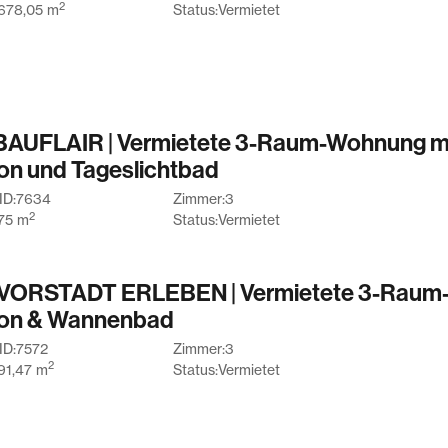
2
678,05
m
Status:
Vermietet
AUFLAIR | Vermietete 3-Raum-Wohnung mi
on und Tageslichtbad
ID:
7634
Zimmer:
3
2
75
m
Status:
Vermietet
ORSTADT ERLEBEN | Vermietete 3-Raum
on & Wannenbad
ID:
7572
Zimmer:
3
2
91,47
m
Status:
Vermietet