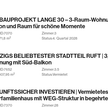
BAUPROJEKT LANGE 30 – 3-Raum-Wohnu
on und Raum für schöne Momente
ID:
7070
Zimmer:
3
2
71,8
m
Status:
4. Quartal 2028
ZIGS BELIEBTESTER STADTTEIL RUFT | 3
ung mit Süd-Balkon
ID:
7652
Zimmer:
3.5
2
107,95
m
Status:
Vermietet
NFTSSICHER INVESTIEREN | Vermietete
familienhaus mit WEG-Struktur in begehrte
ID:
7370
Zimmer:
28