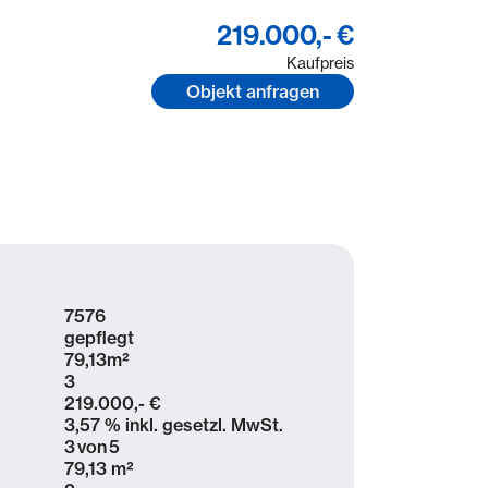
219.000,- €
Kaufpreis
Objekt anfragen
7576
gepflegt
79,13
m²
3
219.000,- €
3,57 % inkl. gesetzl. MwSt.
3
von
5
79,13 m²