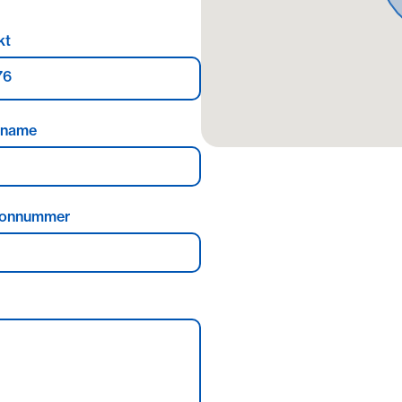
 dem Auto erreichbar.
kt
76
ss
hname
fonnummer
aftet bei Vorsatz und grober
gkeit haftet die Koengeter &
g wesentlicher Rechte und
eck des Maklervertrages