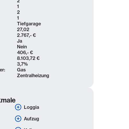
2
1
2
1
Tiefgarage
27,02
2.767,- €
Ja
Nein
406,- €
8.103,72 €
3,7
%
er:
Gas
Zentralheizung
kmale
Loggia
Aufzug