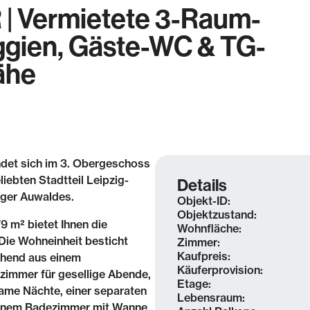
 Vermietete 3-Raum-
ggien, Gäste-WC & TG-
nähe
det sich im 3. Obergeschoss
iebten Stadtteil Leipzig-
Details
iger Auwaldes.
Objekt-ID:
Objektzustand:
9 m² bietet Ihnen die
Wohnfläche:
ie Wohneinheit besticht
Zimmer:
Kaufpreis:
ehend aus einem
Käuferprovision:
immer für gesellige Abende,
Etage:
ame Nächte, einer separaten
Lebensraum:
einem Badezimmer mit Wanne