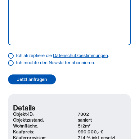
Immobilien GmbH gegenüber ausgeschlossen oder
beschränkt ist, gilt dies auch für eine persönliche
Schadensersatzhaftung ihrer Arbeitnehmer,
Mitarbeiter und Vertreter. Der Koengeter & Krekow
Immobilien GmbH ist es gestattet, auch für den
Verkäufer provisionspflichtig tätig zu werden.
Ich akzeptiere die
Datenschutzbestimmungen
.
Ich möchte den Newsletter abonnieren.
Details
Objekt-ID:
7302
Objektzustand:
saniert
Wohnfläche:
512
m²
Kaufpreis:
990.000,- €
Käuferprovision:
7,14 % inkl. gesetzl.