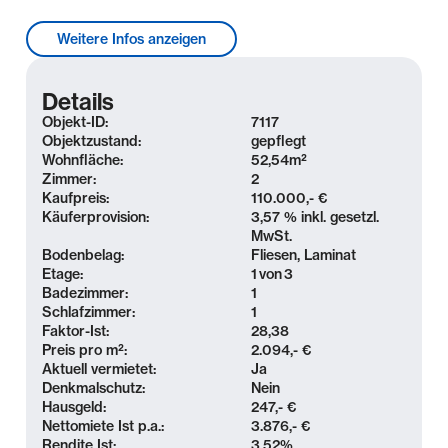
Lage & Umgebung
Weitere Infos anzeigen
Der Stadtteil Gohlis gehört zu den gefragten
Wohnlagen im Leipziger Norden und überzeugt
Details
durch seine Mischung aus urbanem Leben und
Objekt-ID:
7117
grüner Umgebung.
Objektzustand:
gepflegt
Wohnfläche:
52,54
m²
Zimmer:
2
In fußläufiger Entfernung befinden sich
Kaufpreis:
110.000,- €
Einkaufsmöglichkeiten für den täglichen Bedarf,
Käuferprovision:
3,57 % inkl. gesetzl.
Ärzte, Apotheken, Schulen und Kitas. Für Freizeit
MwSt.
und Erholung laden der nahegelegene Arthur-
Bodenbelag:
Fliesen, Laminat
Etage:
1
von
3
Bretschneider-Park sowie die großflächigen
Badezimmer:
1
Auenlandschaften rund um die Weiße Elster zu
Schlafzimmer:
1
Spaziergängen, sportlichen Aktivitäten oder
Faktor-Ist:
28,38
entspannten Stunden im Grünen ein.
Preis pro m²:
2.094,- €
Aktuell vermietet:
Ja
Die Leipziger Innenstadt erreichen Sie in wenigen
Denkmalschutz:
Nein
Hausgeld:
247,- €
Minuten mit dem Auto oder bequem per
Nettomiete Ist p.a.:
3.876,- €
Straßenbahn. Durch die nahegelegene B6 sowie die
Rendite Ist:
3,52
%