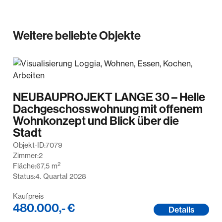
Schadensersatzhaftung ihrer Arbeitnehmer,
Mitarbeiter und Vertreter. Wir haben einen
provisionspflichtigen Maklervertrag mit dem
Weitere beliebte Objekte
Verkäufer in gleicher Höhe abgeschlossen.
NEUBAUPROJEKT LANGE 30 – Helle
Dachgeschosswohnung mit offenem
Wohnkonzept und Blick über die
Stadt
Objekt-ID:
7079
Zimmer:
2
2
Fläche:
67,5
m
Status:
4. Quartal 2028
Kaufpreis
480.000,- €
Details