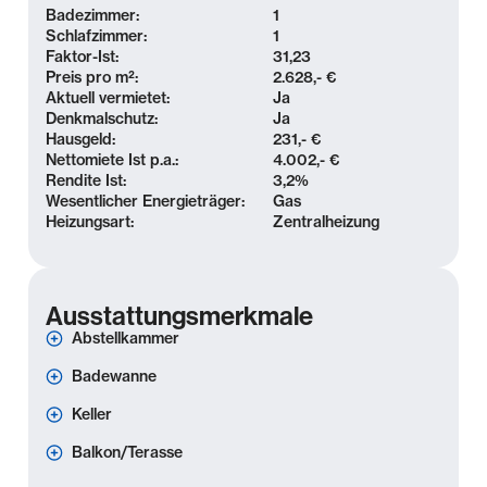
Badezimmer:
1
Schlafzimmer:
1
Der Stadtteil ist umgeben von weitläufigem
Faktor-Ist:
31,23
Waldgebiet und bietet damit zahlreiche
Preis pro m²:
2.628,- €
Aktuell vermietet:
Ja
Naherholungsmöglichkeiten. Auch der beliebte
Denkmalschutz:
Ja
Auensee ist schnell mit dem Fahrrad oder dem Auto
Hausgeld:
231,- €
erreicht. In der Nähe befindlich: Grundschule,
Nettomiete Ist p.a.:
4.002,- €
Realschule, Gymnasium, Kindertagesstätte,
Rendite Ist:
3,2
%
Wesentlicher Energieträger:
Gas
Nahverkehrsanbindung, Cafés, Restaurants,
Heizungsart:
Zentralheizung
Einkaufsmöglichkeiten.
Ausstattung
Ausstattungsmerkmale
Abstellkammer
- Balkon (hofseitig)
- offene Wohnküche
Badewanne
- ruhig gelegenes Schlafzimmer
Keller
- Badezimmer mit Wanne
- Abstellraum (im Treppenhaus auf halber Treppe)
Balkon/Terasse
- Kellerabteil