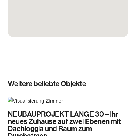
begrenzt. Diese Haftungsbeschränkungen gelten
nicht für Schäden aus der Verletzung des Lebens,
des Körpers oder der Gesundheit oder soweit eine
Garantie übernommen wurde. Soweit die
Schadensersatzhaftung der Koengeter & Krekow
Immobilien GmbH gegenüber ausgeschlossen oder
beschränkt ist, gilt dies auch für eine persönliche
Schadensersatzhaftung ihrer Arbeitnehmer,
Mitarbeiter und Vertreter. Wir haben einen
provisionspflichtigen Maklervertrag mit dem
Verkäufer in gleicher Höhe abgeschlossen.
Weitere beliebte Objekte
NEUBAUPROJEKT LANGE 30 – Ihr
neues Zuhause auf zwei Ebenen mit
Dachloggia und Raum zum
Durchatmen