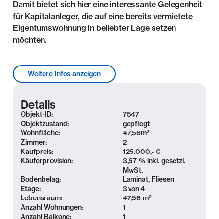
Damit bietet sich hier eine interessante Gelegenheit
für Kapitalanleger, die auf eine bereits vermietete
Eigentumswohnung in beliebter Lage setzen
möchten.
Lage & Umgebung
Weitere Infos anzeigen
Leipzig-Leutzsch liegt ca. 5 km nordwestlich der
Innenstadt. Das ehemalige Industrieviertel zählt
Details
heute zunehmend zu den beliebten Wohngebieten
Objekt-ID:
7547
der Stadt. Das Leipziger Zentrum ist sowohl mit
Objektzustand:
gepflegt
Wohnfläche:
47,56
m²
dem Rad als auch mit den öffentlichen
Zimmer:
2
Verkehrsmitteln gut und schnell erreichbar.
Kaufpreis:
125.000,- €
Entsprechende Haltestellen der LVB, Einrichtungen
Käuferprovision:
3,57 % inkl. gesetzl.
des täglichen Bedarfs sowie Kulturstätten und Ärzte
MwSt.
Bodenbelag:
Laminat, Fliesen
befinden sich nur wenige Minuten entfernt. Im
Etage:
3
von
4
Bereich der Georg-Schwarz-Straße haben sich in
Lebensraum:
47,56 m²
den vergangenen Jahren zahlreiche gastronomische
Anzahl Wohnungen:
1
Anzahl Balkone:
1
Einrichtungen etabliert.