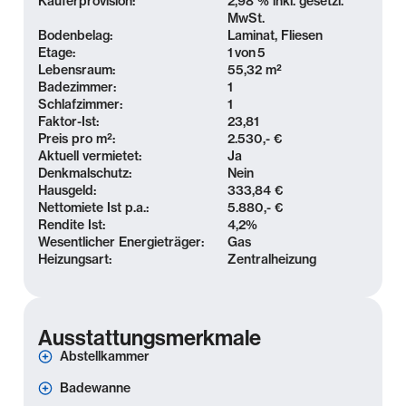
Käuferprovision:
2,98 % inkl. gesetzl.
Schulen und dem Paunsdorf Center.
MwSt.
Bodenbelag:
Laminat, Fliesen
Etage:
1
von
5
Weitere Grünflächen und Naherholungsgebiete wie
Lebensraum:
55,32 m²
der Ostpark oder der nahegelegene Baggersee
Badezimmer:
1
laden zur Freizeitgestaltung ein. Die Anbindung an
Schlafzimmer:
1
den öffentlichen Nahverkehr sowie die Autobahn A14
Faktor-Ist:
23,81
Preis pro m²:
2.530,- €
ist hervorragend – ideal für Pendler und
Aktuell vermietet:
Ja
Stadtliebhaber gleichermaßen.
Denkmalschutz:
Nein
Hausgeld:
333,84 €
Nettomiete Ist p.a.:
5.880,- €
Ausstattung
Rendite Ist:
4,2
%
Wesentlicher Energieträger:
Gas
- 2 Zimmer
Heizungsart:
Zentralheizung
- Wohnfläche: ca. 55,32 m²
- Aufzug
- separate Küche mit Fenster
Ausstattungsmerkmale
- Badezimmer mit Wanne
Abstellkammer
- Laminatboden & Fliesen
- Abstellraum in der Wohnung
Badewanne