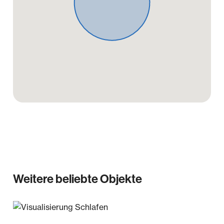
beschränkt ist, gilt dies auch für eine persönliche
Schadensersatzhaftung ihrer Arbeitnehmer,
Mitarbeiter und Vertreter. Wir haben einen
provisionspflichtigen Maklervertrag mit dem
Verkäufer in gleicher Höhe abgeschlossen.
Weitere beliebte Objekte