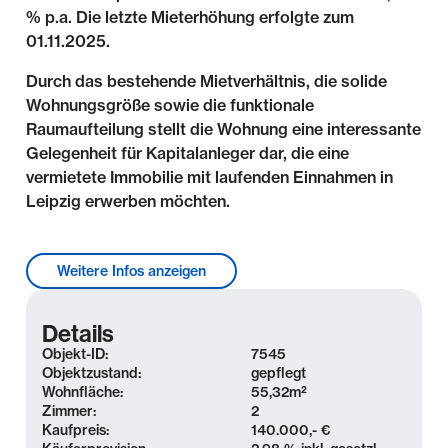
% p.a. Die letzte Mieterhöhung erfolgte zum
01.11.2025.
Durch das bestehende Mietverhältnis, die solide
Wohnungsgröße sowie die funktionale
Raumaufteilung stellt die Wohnung eine interessante
Gelegenheit für Kapitalanleger dar, die eine
vermietete Immobilie mit laufenden Einnahmen in
Leipzig erwerben möchten.
Lage & Umgebung
Weitere Infos anzeigen
Das Mehrfamilienhaus befindet sich im Stadtteil
Leipzig-Paunsdorf, in einem naturbetontem Umfeld
Details
mit einer Grünanlage und Kinderspielplatz vor der
Objekt-ID:
7545
Haustür und einem ehemaligen Rittergutspark als
Objektzustand:
gepflegt
Wohnfläche:
55,32
m²
Waldpark in Sichtweite. Die Umgebung ist geprägt
Zimmer:
2
von einer ruhigen Atmosphäre, guter Infrastruktur
Kaufpreis:
140.000,- €
und kurzen Wegen zu Einkaufsmöglichkeiten,