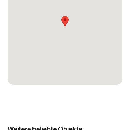
Sonstiges
Die Wohnung ist zurzeit bewohnt. Bei den gezeigten
Innenaufnahmen handelt es sich um Referenzbilder
einer ähnlichen Einheit im Objekt. Die Einbauküche
kann gegen eine Ablöse von der aktuellen Mieterin
übernommen werden.
Weitere beliebte Objekte