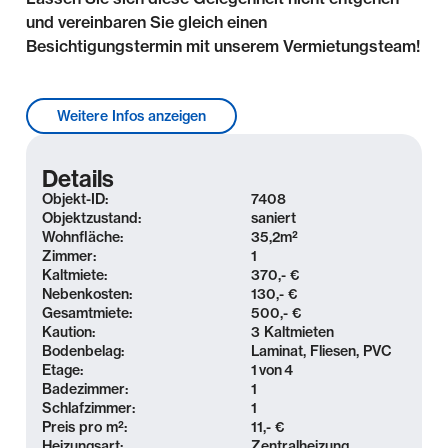
und vereinbaren Sie gleich einen
Besichtigungstermin mit unserem Vermietungsteam!
Lage & Umgebung
Weitere Infos anzeigen
Plagwitz ist ein wachsender und nachgefragter
Stadtteil, der sich ca. 3 km westlich des Leipziger
Details
Stadtzentrums befindet.
Objekt-ID:
7408
Objektzustand:
saniert
Die Metamorphose vom Industriestandort des 19.
Wohnfläche:
35,2
m²
Zimmer:
1
Jahrhunderts zum angesagten Wohn- und
Kaltmiete:
370,- €
Arbeitsstandort verdankt Plagwitz unter anderem
Nebenkosten:
130,- €
dem Umbau der denkmalgeschützten Fabrikgebäude
Gesamtmiete:
500,- €
zu Lofts und Büros sowie dem hohen Freizeitwert
Kaution:
3 Kaltmieten
Bodenbelag:
Laminat, Fliesen, PVC
des Karl-Heine-Kanals sowie der vielen verzweigten
Etage:
1
von
4
Wasserwege mit ihren Uferpromenaden und
Badezimmer:
1
historischen Brücken, die u.a. per Paddelboot
Schlafzimmer:
1
erkundet werden können.
Preis pro m²:
11,- €
Heizungsart:
Zentralheizung