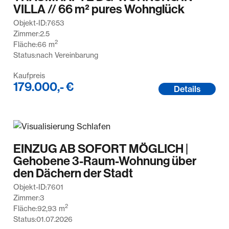
VILLA // 66 m² pures Wohnglück
Objekt-ID:
7653
Zimmer:
2.5
2
Fläche:
66
m
Status:
nach Vereinbarung
Kaufpreis
179.000,- €
Details
EINZUG AB SOFORT MÖGLICH |
Gehobene 3-Raum-Wohnung über
den Dächern der Stadt
Objekt-ID:
7601
Zimmer:
3
2
Fläche:
92,93
m
Status:
01.07.2026