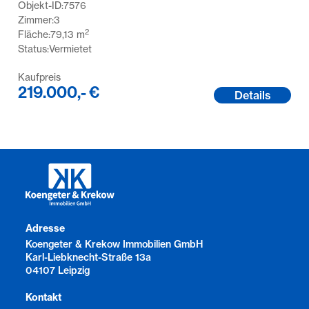
Objekt-ID:
7576
Zimmer:
3
2
Fläche:
79,13
m
Status:
Vermietet
Kaufpreis
219.000,- €
Details
Adresse
Koengeter & Krekow Immobilien GmbH
Karl-Liebknecht-Straße 13a
04107 Leipzig
Kontakt