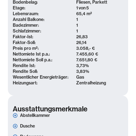
Bodenbelag:
Fliesen, Parkett
Nahversorgung.
Etage:
1
von
5
Lebensraum:
65,4 m²
Die Anbindung an den öffentlichen Nahverkehr ist
Anzahl Balkone:
1
ausgezeichnet: Straßenbahn- und Buslinien in der
Badezimmer:
1
Umgebung ermöglichen schnelle Wege in die
Schlafzimmer:
1
Faktor-Ist:
26,83
Innenstadt, zum Hauptbahnhof oder in angrenzende
Faktor-Soll:
26,14
Stadtteile. Auch mit dem Fahrrad erreicht man das
Preis pro m²:
3.058,- €
Leipziger Zentrum in kurzer Zeit.
Nettomiete Ist p.a.:
7.455,60 €
Nettomiete Soll p.a.:
7.651,80 €
Der Stadtteil bietet zudem zahlreiche Grün- und
Rendite Ist:
3,73
%
Rendite Soll:
3,83
%
Erholungsflächen, darunter der Stünzer Park – ideal
Wesentlicher Energieträger:
Gas
für Spaziergänge, Sport und Freizeit. Die Mischung
Heizungsart:
Zentralheizung
aus urbaner Nähe, guter Infrastruktur und ruhigen
Wohnlagen macht Anger-Crottendorf zu einem der
attraktivsten Wohngebiete im Leipziger Osten.
Ausstattungsmerkmale
Abstellkammer
Ausstattung
Dusche
- großer Balkon (hofseitig)