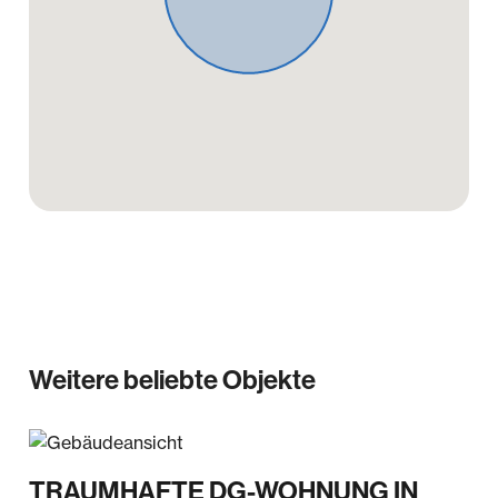
vertragstypischen Schaden begrenzt. Diese
Haftungsbeschränkungen gelten nicht für Schäden
aus der Verletzung des Lebens, des Körpers oder
der Gesundheit oder soweit eine Garantie
übernommen wurde. Soweit die
Schadensersatzhaftung der Koengeter & Krekow
Immobilien GmbH gegenüber ausgeschlossen oder
beschränkt ist, gilt dies auch für eine persönliche
Schadensersatzhaftung ihrer Arbeitnehmer,
Mitarbeiter und Vertreter. Wir haben einen
provisionspflichtigen Maklervertrag mit dem
Verkäufer in gleicher Höhe abgeschlossen.
Weitere beliebte Objekte
TRAUMHAFTE DG-WOHNUNG IN