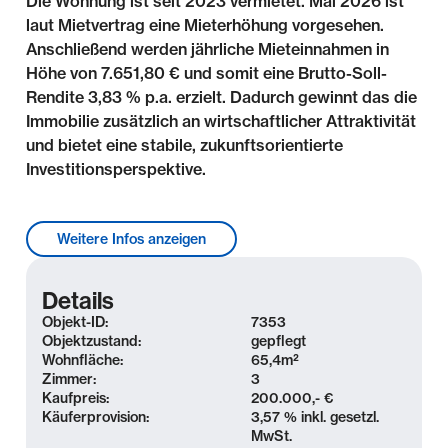
Die Wohnung ist seit 2023 vermietet. Mai 2026 ist
laut Mietvertrag eine Mieterhöhung vorgesehen.
Anschließend werden jährliche Mieteinnahmen in
Höhe von 7.651,80 € und somit eine Brutto-Soll-
Rendite 3,83 % p.a. erzielt. Dadurch gewinnt das die
Immobilie zusätzlich an wirtschaftlicher Attraktivität
und bietet eine stabile, zukunftsorientierte
Investitionsperspektive.
Lage & Umgebung
Weitere Infos anzeigen
Die Wohnung befindet sich im beliebten Leipziger
Stadtteil Anger-Crottendorf, einer lebendigen und
Details
zugleich ruhigen Wohnlage im Leipziger Osten. Das
Objekt-ID:
7353
Umfeld ist geprägt von liebevoll sanierten
Objektzustand:
gepflegt
Wohnfläche:
65,4
m²
Gründerzeithäusern, grünen Seitenstraßen und einer
Zimmer:
3
angenehmen Nachbarschaft. Einkaufsmöglichkeiten,
Kaufpreis:
200.000,- €
Cafés, Bäckereien, Ärzte und Apotheken sind
Käuferprovision:
3,57 % inkl. gesetzl.
bequem zu Fuß erreichbar und bieten eine sehr gute
MwSt.