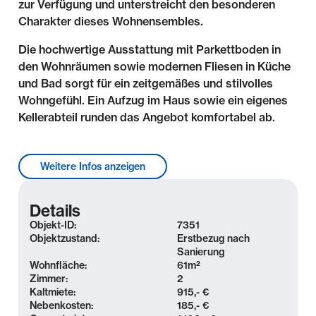
zur Verfügung und unterstreicht den besonderen
Charakter dieses Wohnensembles.
Die hochwertige Ausstattung mit Parkettboden in
den Wohnräumen sowie modernen Fliesen in Küche
und Bad sorgt für ein zeitgemäßes und stilvolles
Wohngefühl. Ein Aufzug im Haus sowie ein eigenes
Kellerabteil runden das Angebot komfortabel ab.
Lage & Umgebung
Weitere Infos anzeigen
Das sanierte Mehrfamilienhaus liegt im beliebten
Waldstraßenviertel, welches umgeben ist von einem
Details
ausgedehnten Grüngürtel. Als eines der größten
Objekt-ID:
7351
erhaltenen Gründerzeitviertel Europas, genießt das
Objektzustand:
Erstbezug nach
Sanierung
Waldstraßenviertel über Leipzig hinaus einen
Wohnfläche:
61
m²
ausgezeichneten Ruf. Prachtvolle Villen und
Zimmer:
2
gründerzeitliche Mehrfamilienhäuser prägen die
Kaltmiete:
915,- €
Umgebungsarchitektur und geben dem Viertel einen
Nebenkosten:
185,- €