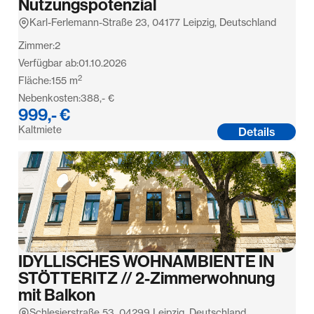
Nutzungspotenzial
Karl-Ferlemann-Straße 23, 04177 Leipzig, Deutschland
Zimmer:
2
Verfügbar ab:
01.10.2026
2
Fläche:
155
m
Nebenkosten:
388,- €
999,- €
Kaltmiete
Details
IDYLLISCHES WOHNAMBIENTE IN
STÖTTERITZ // 2-Zimmerwohnung
mit Balkon
Schlesierstraße 53, 04299 Leipzig, Deutschland