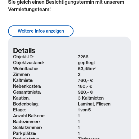
Sie gleich einen Besichtigungstermin mit unserem
Vermietungsteam!
Lage & Umgebung
Weitere Infos anzeigen
Die Nähe zum Leipziger Stadtzentrum sowie die
Kombination aus lebendigem Szeneviertel und
Details
entspanntem Familienleben machen die Südvorstadt
Objekt-ID:
7266
zu einem der begehrtesten Stadtteile Leipzigs!
Objektzustand:
gepflegt
Wohnfläche:
63,45
m²
Sanierte Gründerzeithäuser, zahlreiche Bauten des
Zimmer:
2
Jugendstils, Villen und moderne Stadthäuser prägen
Kaltmiete:
760,- €
die Architektur des beliebten Viertels.
Nebenkosten:
160,- €
Gesamtmiete:
920,- €
Als Anziehungspunkt für Junge und Junggebliebene
Kaution:
3 Kaltmieten
Bodenbelag:
Laminat, Fliesen
bietet die Südvorstadt unzählige Möglichkeiten zum
Etage:
1
von
5
Ausgehen und Erholen. Lebensader und
Anzahl Balkone:
1
Kneipenmeile ist die Karl-Liebknecht-Straße. Hier
Badezimmer:
1
befinden sich angesagte Cafés, Bars, Restaurants
Schlafzimmer:
1
Parkplätze:
1
und Szeneläden. Aber auch vielfältige