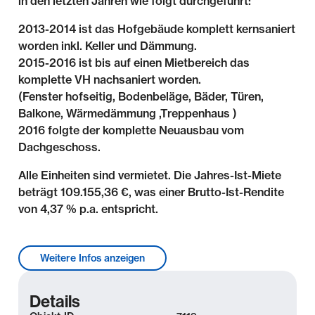
in den letzten Jahren wie folgt durchgeführt:
2013-2014 ist das Hofgebäude komplett kernsaniert
worden inkl. Keller und Dämmung.
2015-2016 ist bis auf einen Mietbereich das
komplette VH nachsaniert worden.
(Fenster hofseitig, Bodenbeläge, Bäder, Türen,
Balkone, Wärmedämmung ,Treppenhaus )
2016 folgte der komplette Neuausbau vom
Dachgeschoss.
Alle Einheiten sind vermietet. Die Jahres-Ist-Miete
beträgt 109.155,36 €, was einer Brutto-Ist-Rendite
von 4,37 % p.a. entspricht.
Lage & Umgebung
Weitere Infos anzeigen
Der beliebte Leipziger Süden ist geprägt von
kultureller Vielfalt und abwechslungsreicher
Details
Gastronomie. Zudem bieten sich hier praktisch