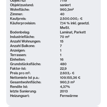
Objekt-ID:
7119
unbegrenzte Möglichkeiten der Freizeitgestaltung
Objektzustand:
saniert
Wohnfläche:
960,3
m²
und Erholung: Der idyllische und naturnahe Auwald
Zimmer:
40
liegt in fußläufiger Entfernung, der Cospudener und
Kaufpreis:
2.500.000,- €
der Markleeberger See sind in wenigen Fahrminuten
Käuferprovision:
7,14 % inkl. gesetzl.
erreichbar und das Leipziger Stadtzentrum ist durch
MwSt.
Bodenbelag:
Laminat, Parkett
eine optimale Verkehrsanbindung sowohl mit dem
Industriefläche:
70 m²
Auto (über die B2) als auch mit der Straßenbahn in
Anzahl Wohnungen:
15
kürzester Zeit erreicht.
Anzahl Balkone:
7
Anzeigen:
1
Alle Einrichtungen des täglichen Bedarfs befinden
Terrassen:
1
Einheiten:
16
sich in unmittelbarer Umgebung: Restaurants, Cafés,
Grundstücksfläche:
480
Einkaufsmöglichkeiten, Ärzte, Kitas & Schulen.
Faktor-Ist:
22,9
Preis pro m²:
2.603,- €
Nettomiete Ist p.a.:
109.155,36 €
Ausstattung
Gesamtwohnfläche:
960,3 m²
Rendite Ist:
4,37
%
Denkmalgeschütztes Mehrfamilienhaus in Top-Lage
letzte Sanierung:
2013
- 1 Gewerbeeinheit im Vorderhaus
Heizungsart:
Fernwärme
- 9 Wohneinheiten im Vorderhaus