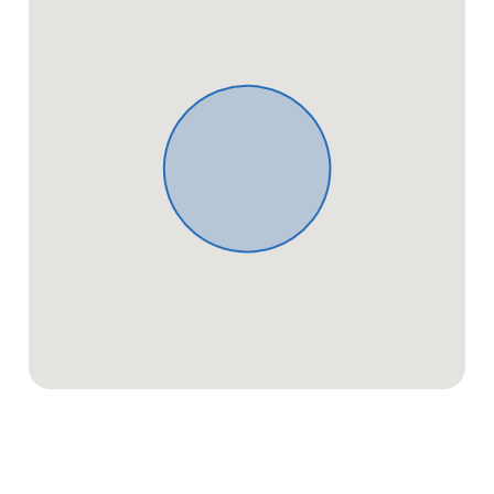
vertragstypischen Schaden begrenzt. Diese
Haftungsbeschränkungen gelten nicht für Schäden
aus der Verletzung des Lebens, des Körpers oder
der Gesundheit oder soweit eine Garantie
übernommen wurde. Soweit die
Schadensersatzhaftung der Koengeter & Krekow
Immobilien GmbH gegenüber ausgeschlossen oder
beschränkt ist, gilt dies auch für eine persönliche
Schadensersatzhaftung ihrer Arbeitnehmer,
Mitarbeiter und Vertreter. Der Koengeter & Krekow
Immobilien GmbH ist es gestattet, auch für den
Verkäufer provisionspflichtig tätig zu werden.