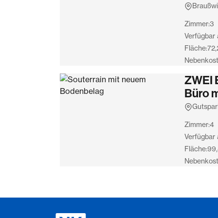
Braußwi
Zimmer:
3
Verfügbar 
Fläche:
72,
Nebenkost
ZWEI 
Büro m
Gutspar
Zimmer:
4
Verfügbar 
Fläche:
99
Nebenkost