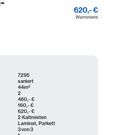
-
620,- €
Warmmiete
7295
saniert
44
m²
2
460,- €
160,- €
620,- €
2 Kaltmieten
Laminat, Parkett
3
von
3