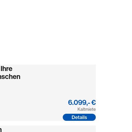
Ihre
ünschen
6.099,- €
Kaltmiete
Details
m