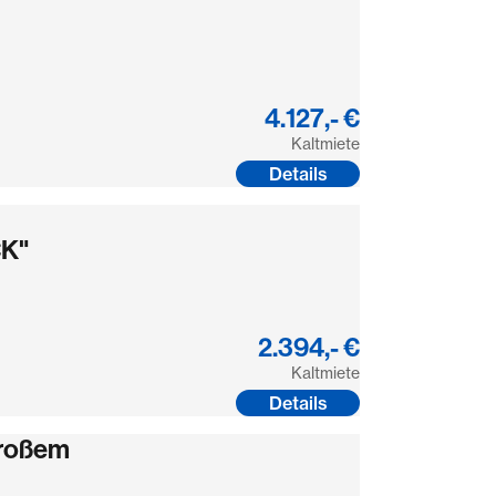
4.127,- €
Kaltmiete
Details
CK"
2.394,- €
Kaltmiete
Details
roßem