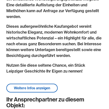
Eine detaillierte Auflistung der Einheiten und
Miethöhen kann auf Anfrage zur Verfügung gestellt
werden.
Dieses außergewöhnliche Kaufangebot vereint
historische Eleganz, modernen Wohnkomfort und
wirtschaftliches Potenzial – ein Highlight für alle, die
nach etwas ganz Besonderem suchen. Bei Interesse
können weitere Unterlagen bereitgestellt sowie eine
Besichtigung durchgeführt werden.
Nutzen Sie diese seltene Chance, ein Stück
Leipziger Geschichte Ihr Eigen zu nennen!
Lage & Umgebung
Weitere Infos anzeigen
Die Nähe zum Leipziger Stadtzentrum sowie die
Ihr Ansprechpartner zu diesem
Kombination aus lebendigem Szeneviertel und
Objekt:
entspanntem Familienleben machen die Südvorstadt