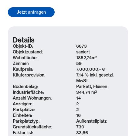
vertragstypischen Schaden begrenzt. Diese
Haftungsbeschränkungen gelten nicht für Schäden
aus der Verletzung des Lebens, des Körpers oder
der Gesundheit oder soweit eine Garantie
übernommen wurde. Soweit die
Details
Schadensersatzhaftung der Koengeter & Krekow
Objekt-ID:
6873
Immobilien GmbH gegenüber ausgeschlossen oder
Objektzustand:
saniert
Wohnfläche:
1852,74
m²
beschränkt ist, gilt dies auch für eine persönliche
Zimmer:
59
Schadensersatzhaftung ihrer Arbeitnehmer,
Kaufpreis:
7.000.000,- €
Mitarbeiter und Vertreter. Der Koengeter & Krekow
Käuferprovision:
7,14 % inkl. gesetzl.
Immobilien GmbH ist es gestattet, auch für den
MwSt.
Bodenbelag:
Parkett, Fliesen
Verkäufer provisionspflichtig tätig zu werden.
Industriefläche:
344,74 m²
Anzahl Wohnungen:
14
Anzeigen:
2
Parkplätze:
2
Einheiten:
16
Parkplatztyp:
Außenstellplatz
Grundstücksfläche:
730
Faktor-Ist:
33,66