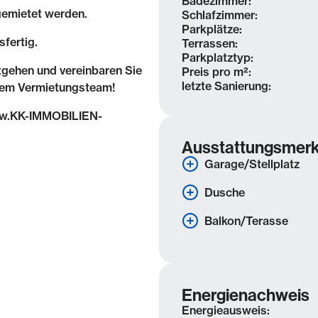
Badezimmer:
gemietet werden.
Schlafzimmer:
Parkplätze:
fertig.
Terrassen:
Parkplatztyp:
tgehen und vereinbaren Sie
Preis pro m²:
letzte Sanierung:
erem Vermietungsteam!
www.KK-IMMOBILIEN-
Ausstattungsmer
Garage/Stellplatz
Dusche
 vor den Toren Leipzigs und
Balkon/Terasse
 Innenstadt entfernt. Die etwa
r großstadtnahen Lage bei
flair. Der beliebte Kulkwitzer
m Baden, Bootfahren und
Energienachweis
Energieausweis: