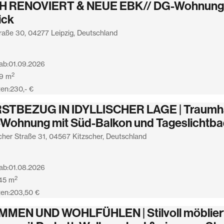
H RENOVIERT & NEUE EBK// DG-Wohnung 
ick
raße 30, 04277 Leipzig, Deutschland
ab:
01.09.2026
2
9
m
en:
230,- €
RSTBEZUG IN IDYLLISCHER LAGE | Traumha
Wohnung mit Süd-Balkon und Tageslichtb
cher Straße 31, 04567 Kitzscher, Deutschland
ab:
01.08.2026
2
45
m
en:
203,50 €
MEN UND WOHLFÜHLEN | Stilvoll möblier