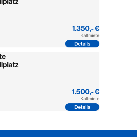
lplatz
1.350,- €
Kaltmiete
Details
te
lplatz
1.500,- €
Kaltmiete
Details