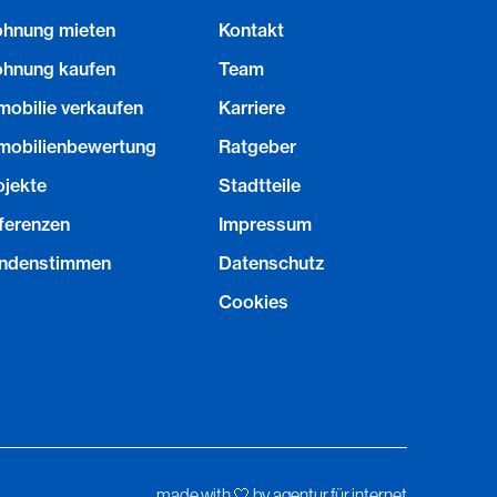
hnung mieten
Kontakt
hnung kaufen
Team
mobilie verkaufen
Karriere
mobilienbewertung
Ratgeber
ojekte
Stadtteile
ferenzen
Impressum
ndenstimmen
Datenschutz
Cookies
made with ︎🤍 by agentur für internet