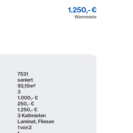
1.250,- €
Warmmiete
7531
saniert
93,15
m²
3
1.000,- €
250,- €
1.250,- €
3 Kaltmieten
Laminat, Fliesen
1
von
2