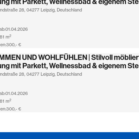
g mit Parkett, Wellnessbad & eigenem Stel
andstraße 28, 04277 Leipzig, Deutschland
ab:
01.04.2026
2
81
m
en:
300,- €
MEN UND WOHLFÜHLEN | Stilvoll möblier
g mit Parkett, Wellnessbad & eigenem Stel
andstraße 28, 04277 Leipzig, Deutschland
ab:
01.04.2026
2
81
m
en:
300,- €