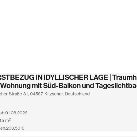
s entsteht in den nächsten
RSTBEZUG IN IDYLLISCHER LAGE | Traumha
Wohnung mit Süd-Balkon und Tageslichtb
cher Straße 31, 04567 Kitzscher, Deutschland
ab:
01.08.2026
2
45
m
en:
203,50 €