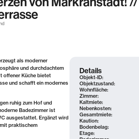
zen von Markranstädt! //
terrasse
and
rzeugt als moderner
tmosphäre und durchdachtem
Details
 offener Küche bietet
Objekt-ID:
asse und schafft ein modernes
Objektzustand:
Wohnfläche:
Zimmer:
Kaltmiete:
egen ruhig zum Hof und
Nebenkosten:
moderne Badezimmer ist
Gesamtmiete:
C ausgestattet. Ergänzt wird
Kaution:
 mit praktischem
Bodenbelag:
Etage: