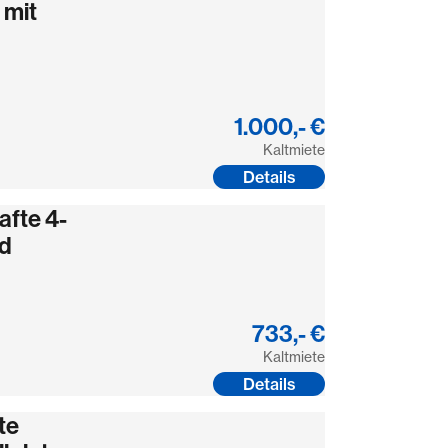
mit
1.000,- €
Kaltmiete
Details
fte 4-
ad
733,- €
Kaltmiete
Details
te