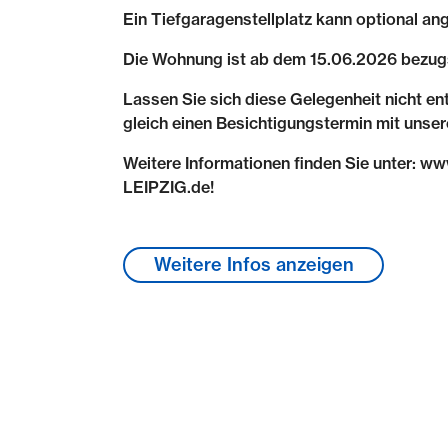
Ein Tiefgaragenstellplatz kann optional an
Die Wohnung ist ab dem 15.06.2026 bezugs
Lassen Sie sich diese Gelegenheit nicht en
gleich einen Besichtigungstermin mit uns
Weitere Informationen finden Sie unter: 
LEIPZIG.de!
Lage & Umgebung
Weitere Infos anzeigen
Markranstädt ist eine idyllische Kleinstadt
liegt etwa zehn Kilometer von der Leipziger
15.500 Einwohner genießen die Vorteile de
gleichzeitig idyllisch-kleinstädtischem Wohn
See ist nur etwa 2 km entfernt und lädt zu
Relaxen ein.