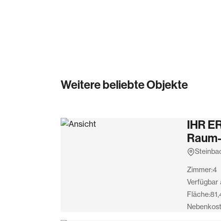
Die Terrasse auf dem Dach des Hofgebäude
Tagen und wird ca. 15m² groß sein.
Weitere beliebte Objekte
IHR E
Raum-
Steinba
Zimmer:
4
Verfügbar 
Fläche:
81,
Nebenkost