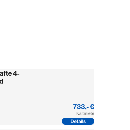
fte 4-
ad
733,- €
Kaltmiete
Details