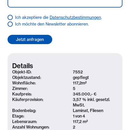
Ich akzeptiere die
Datenschutzbestimmungen
.
Ich möchte den Newsletter abonnieren.
Details
Objekt-ID:
7552
Objektzustand:
gepflegt
Wohnfläche:
117,2
m²
Zimmer:
5
Kaufpreis:
345.000,- €
Käuferprovision:
3,57 % inkl. gesetzl.
MwSt.
Bodenbelag:
Laminat, Fliesen
Etage:
1
von
4
Lebensraum:
117,2 m²
Anzahl Wohnungen:
2