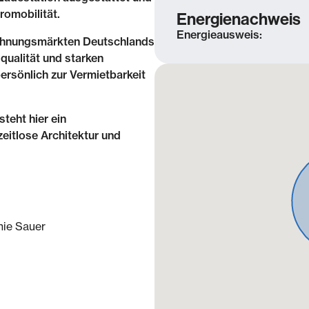
romobilität.
Energienachweis
Energieausweis:
Wohnungsmärkten Deutschlands
ualität und starken
ersönlich zur Vermietbarkeit
teht hier ein
itlose Architektur und
 Zentrum-Ost, nur wenige
eine der begehrtesten
urbanes Leben, historische
 besondere Weise.
e Gründerzeitarchitektur,