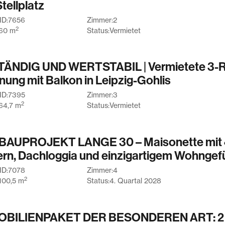
tellplatz
ID:
7656
Zimmer:
2
2
60
m
Status:
Vermietet
ÄNDIG UND WERTSTABIL | Vermietete 3-
ung mit Balkon in Leipzig-Gohlis
ID:
7395
Zimmer:
3
2
64,7
m
Status:
Vermietet
AUPROJEKT LANGE 30 – Maisonette mit 4
rn, Dachloggia und einzigartigem Wohngef
ID:
7078
Zimmer:
4
2
100,5
m
Status:
4. Quartal 2028
OBILIENPAKET DER BESONDEREN ART: 2 