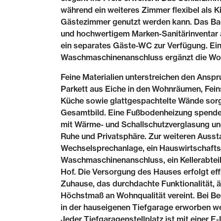
während ein weiteres Zimmer flexibel als Ki
Gästezimmer genutzt werden kann. Das Ba
und hochwertigem Marken-Sanitärinventar a
ein separates Gäste-WC zur Verfügung. Ein
Waschmaschinenanschluss ergänzt die Woh
Feine Materialien unterstreichen den Anspru
Parkett aus Eiche in den Wohnräumen, Fein
Küche sowie glattgespachtelte Wände sorg
Gesamtbild. Eine Fußbodenheizung spende
mit Wärme- und Schallschutzverglasung un
Ruhe und Privatsphäre. Zur weiteren Ausst
Wechselsprechanlage, ein Hauswirtschaft
Waschmaschinenanschluss, ein Kellerabteil
Hof. Die Versorgung des Hauses erfolgt eff
Zuhause, das durchdachte Funktionalität, 
Höchstmaß an Wohnqualität vereint. Bei Be
in der hauseigenen Tiefgarage erworben we
Jeder Tiefgaragenstellplatz ist mit einer 