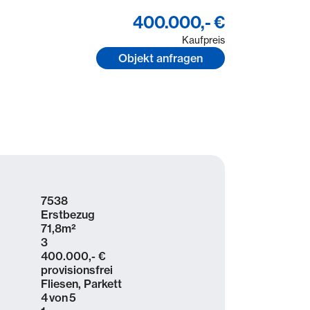
400.000,- €
Kaufpreis
Objekt anfragen
7538
Erstbezug
71,8
m²
3
400.000,- €
provisionsfrei
Fliesen, Parkett
4
von
5