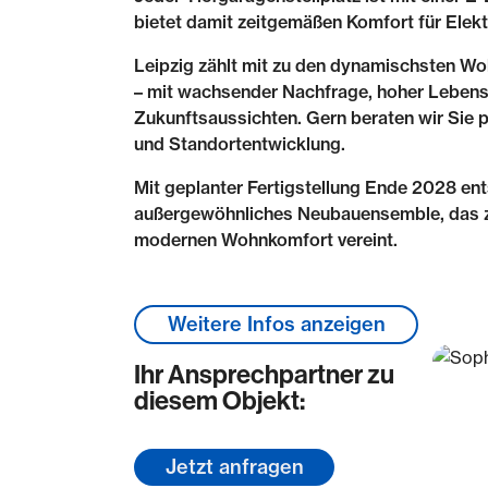
bietet damit zeitgemäßen Komfort für Elekt
Leipzig zählt mit zu den dynamischsten 
– mit wachsender Nachfrage, hoher Lebensq
Zukunftsaussichten. Gern beraten wir Sie p
und Standortentwicklung.
Mit geplanter Fertigstellung Ende 2028 ents
außergewöhnliches Neubauensemble, das ze
modernen Wohnkomfort vereint.
Lage & Umgebung
Weitere Infos anzeigen
Die Immobilie liegt im begehrten Stadtteil
Ihr Ansprechpartner zu
Gehminuten von der Innenstadt entfernt – 
diesem Objekt:
Wohnlagen der Stadt. Hier verbinden sich 
Architektur und modernes Wohngefühl auf
Jetzt anfragen
Das Umfeld besticht durch seine historisch