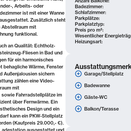
Anzahl Balkone:
nder-, Arbeits- oder
Badezimmer:
Schlafzimmer:
dezimmer ist mit einer Wanne
Parkplätze:
usgestattet. Zusätzlich steht
Parkplatztyp:
 Abstellraum mit
Preis pro m²:
nung funktional.
Wesentlicher Energieträg
Heizungsart:
ch an Qualität: Echtholz-
steinzeug-Fliesen in Bad und
en für ein harmonisches
Ausstattungsmer
t behagliche Wärme, Fenster
d Außenjalousien sichern
Garage/Stellplatz
attung zählen eine Video-
Badewanne
sraum mit
 sowie Fahrradstellplätze im
Gäste-WC
izient über Fernwärme. Ein
ästhetisches Design und ein
Balkon/Terasse
darf kann ein PKW-Stellplatz
rden (Kaufpreis 29.000,- €).
E-Ladestation ausgestattet und