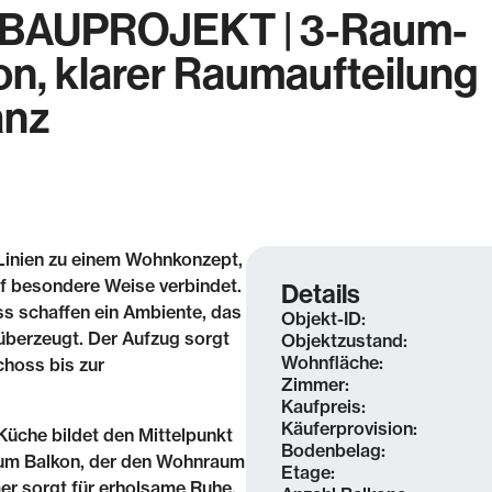
BAUPROJEKT | 3-Raum-
n, klarer Raumaufteilung
anz
 Linien zu einem Wohnkonzept,
auf besondere Weise verbindet.
Details
s schaffen ein Ambiente, das
Objekt-ID:
überzeugt. Der Aufzug sorgt
Objektzustand:
Wohnfläche:
hoss bis zur
Zimmer:
Kaufpreis:
Käuferprovision:
üche bildet den Mittelpunkt
Bodenbelag:
zum Balkon, der den Wohnraum
Etage:
mer sorgt für erholsame Ruhe,