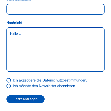
übernommen wurde. Soweit die
Schadensersatzhaftung der Koengeter & Krekow
Immobilien GmbH gegenüber ausgeschlossen oder
beschränkt ist, gilt dies auch für eine persönliche
Nachricht
Schadensersatzhaftung ihrer Arbeitnehmer,
Mitarbeiter und Vertreter. Wir haben einen
provisionspflichtigen Maklervertrag mit dem
Verkäufer in gleicher Höhe abgeschlossen.
Ich akzeptiere die
Datenschutzbestimmungen
.
Ich möchte den Newsletter abonnieren.