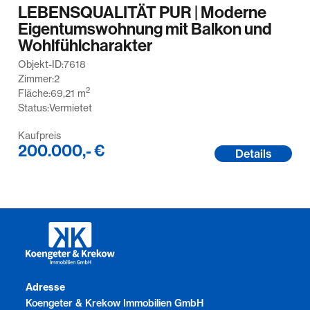
LEBENSQUALITÄT PUR | Moderne
Eigentumswohnung mit Balkon und
Wohlfühlcharakter
Objekt-ID:
7618
Zimmer:
2
2
Fläche:
69,21
m
Status:
Vermietet
Kaufpreis
200.000,- €
Details
Adresse
Koengeter & Krekow Immobilien GmbH