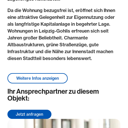
Da die Wohnung bezugsfrei ist, eröffnet sich Ihnen
eine attraktive Gelegenheit zur Eigennutzung oder
als langfristige Kapitalanlage in begehrter Lage.
Wohnungen in Leipzig-Gohlis erfreuen sich seit
Jahren großer Beliebtheit. Charmante
Altbaustrukturen, grüne Straßenzüge, gute
Infrastruktur und die Nähe zur Innenstadt machen
diesen Stadtteil besonders lebenswert.
Lage & Umgebung
Weitere Infos anzeigen
Im beliebten Stadtteil Gohlis, nördlich der Leipziger
Ihr Ansprechpartner zu diesem
Innenstadt, wird Ihnen eine unvergleichliche Lage
Objekt:
zwischen Stadtzentrum und Grünflächen geboten.
Große und attraktive Villen, stilvolle Bürgerhäuser
und herrschaftliche Mehrfamilienhäuser prägen die
Jetzt anfragen
Architektur der Umgebungsbebauung.