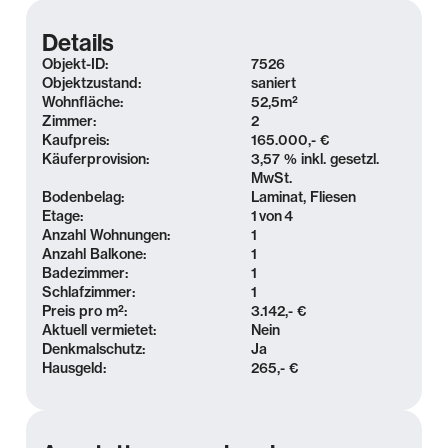
Details
Objekt-ID:
7526
Objektzustand:
saniert
Wohnfläche:
52,5
m²
Zimmer:
2
Kaufpreis:
165.000,- €
Käuferprovision:
3,57 % inkl. gesetzl.
MwSt.
Bodenbelag:
Laminat, Fliesen
Etage:
1
von
4
Anzahl Wohnungen:
1
Anzahl Balkone:
1
Badezimmer:
1
Schlafzimmer:
1
Preis pro m²:
3.142,- €
Aktuell vermietet:
Nein
Denkmalschutz:
Ja
Hausgeld:
265,- €