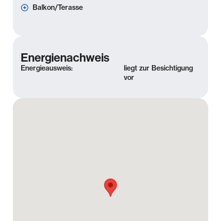
Balkon/Terasse
Ausstattung
- Balkon
Energienachweis
- großzügiger Wohnbereich
Energieausweis:
liegt zur Besichtigung
- offene Küche mit Fenster
vor
- Tageslichtbad mit Dusche
- Deckenspots im Flur
- Laminatboden & Fliesen
- Keller