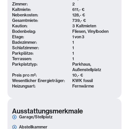
Flusslandschaft offeriert Vielseitigkeit in Verbindung
Zimmer:
2
mit städtischem und naturnahem Leben.
Kaltmiete:
611,- €
Nebenkosten:
128,- €
Zahlreiche Einkaufs- und
Gesamtmiete:
739,- €
Unterhaltungsmöglichkeiten, etwa das Shopping
Kaution:
3 Kaltmieten
Bodenbelag:
Fliesen, Vinylboden
Center Nova Eventis, sind in kurzer Zeit erreichbar.
Etage:
1
von
3
Zudem genießt Schkeuditz eine hervorragende
Badezimmer:
1
Infrastruktur, insbesondere die wenige Autominuten
Schlafzimmer:
1
entfernte Anbindung an die A9, die A14 und den
Parkplätze:
1
Terrassen:
1
Flughafen Leipzig-Halle.
Parkplatztyp:
Parkhaus,
Außenstellplatz
Ausstattung
Preis pro m²:
10,- €
Wesentlicher Energieträger:
KWK fossil
Heizungsart:
Fernwärme
- Zweitbezug
- Terrasse & Garten (West-Ausrichtung)
- offene Wohnküche
- EBK und andere Möbel können vom neuen Mieter
Ausstattungsmerkmale
erworben werden
Garage/Stellplatz
- modernes Badezimmer mit Dusche
Abstellkammer