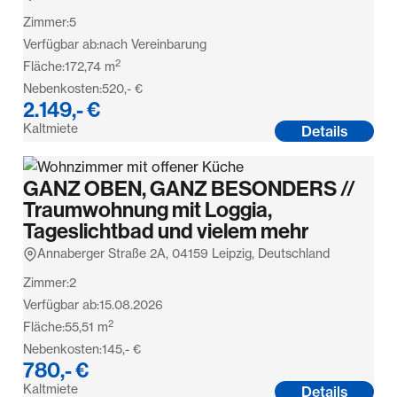
Zimmer:
5
Verfügbar ab:
nach Vereinbarung
2
Fläche:
172,74
m
Nebenkosten:
520,- €
2.149,- €
Kaltmiete
Details
GANZ OBEN, GANZ BESONDERS //
Traumwohnung mit Loggia,
Tageslichtbad und vielem mehr
Annaberger Straße 2A, 04159 Leipzig, Deutschland
Zimmer:
2
Verfügbar ab:
15.08.2026
2
Fläche:
55,51
m
Nebenkosten:
145,- €
780,- €
Kaltmiete
Details