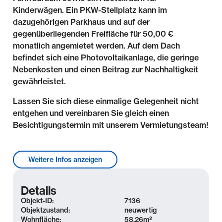
Kinderwägen. Ein PKW-Stellplatz kann im
dazugehörigen Parkhaus und auf der
gegenüberliegenden Freifläche für 50,00 €
monatlich angemietet werden. Auf dem Dach
befindet sich eine Photovoltaikanlage, die geringe
Nebenkosten und einen Beitrag zur Nachhaltigkeit
gewährleistet.
Lassen Sie sich diese einmalige Gelegenheit nicht
entgehen und vereinbaren Sie gleich einen
Besichtigungstermin mit unserem Vermietungsteam!
Lage & Umgebung
Weitere Infos anzeigen
Die große Kreisstadt Schkeuditz befindet sich
zwischen Leipzig und Halle (Saale) und bietet eine
Details
ruhige Wohnlage in beschaulicher Umgebung. Die
Objekt-ID:
7136
Nähe zum Schladitzer See und der vielfältigen
Objektzustand:
neuwertig
Wohnfläche:
58,26
m²