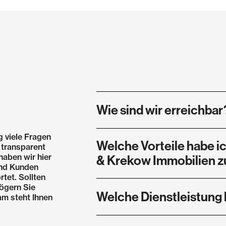
Wie sind wir erreichbar
Wir sind zwischen 9 Uhr und 17 Uhr
 viele Fragen
Welche Vorteile habe i
Geschäftszeiten können Sie uns au
 transparent
haben wir hier
& Krekow Immobilien 
und Kunden
tet. Sollten
Die Zusammenarbeit mit Koengete
zögern Sie
Welche Dienstleistung 
ein Rundum-Sorglos-Paket. Mit uns
eam steht Ihnen
sicher und zum besten Preis. Wir 
der wir Sie optimal beim gesamte
Bei uns erhalten Sie eine 360-Gra