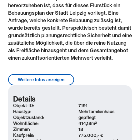
hervorzuheben ist, dass für dieses Flurstück ein
Bebauungsplan der Stadt Leipzig vorliegt. Eine
Anfrage, welche konkrete Bebauung zulässig ist,
wurde bereits gestellt. Perspektivisch besteht damit
grundsätzlich planungsrechtliche Sicherheit und eine
zusätzliche Möglichkeit, die über die reine Nutzung
als Freifläche hinausgeht und dem Gesamtangebot
einen zukunftsorientierten Mehrwert verleiht.
Lage & Umgebung
Weitere Infos anzeigen
Das Mehrfamilienhaus befindet sich im Stadtteil
Leipzig-Paunsdorf, in einem naturbetontem Umfeld
Details
mit einer Grünanlage und Kinderspielplatz vor der
Objekt-ID:
7191
Haustür und einem ehemaligen Rittergutspark als
Haustyp:
Mehrfamilienhaus
Objektzustand:
gepflegt
Waldpark in Sichtweite. Die Umgebung ist geprägt
Wohnfläche:
414,18
m²
von einer ruhigen Atmosphäre, guter Infrastruktur
Zimmer:
18
und kurzen Wegen zu Einkaufsmöglichkeiten,
Kaufpreis:
775.000,- €