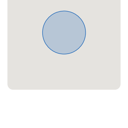
aus der Verletzung des Lebens, des Körpers oder
der Gesundheit oder soweit eine Garantie
übernommen wurde. Soweit die
Schadensersatzhaftung der Koengeter & Krekow
Immobilien GmbH gegenüber ausgeschlossen oder
beschränkt ist, gilt dies auch für eine persönliche
Schadensersatzhaftung ihrer Arbeitnehmer,
Mitarbeiter und Vertreter. Der Koengeter & Krekow
Immobilien GmbH ist es gestattet, auch für den
Verkäufer provisionspflichtig tätig zu werden.