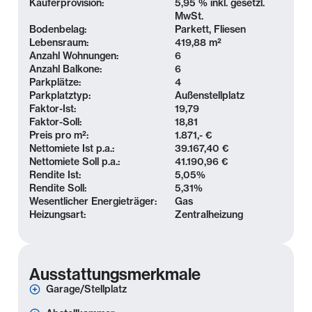
Schulen und dem Paunsdorf Center.
Käuferprovision:
5,95 % inkl. gesetzl.
MwSt.
Bodenbelag:
Parkett, Fliesen
Weitere Grünflächen und Naherholungsgebiete wie
Lebensraum:
419,88 m²
der Ostpark oder der nahegelegene Baggersee
Anzahl Wohnungen:
6
laden zur Freizeitgestaltung ein. Die Anbindung an
Anzahl Balkone:
6
den öffentlichen Nahverkehr sowie die Autobahn A14
Parkplätze:
4
Parkplatztyp:
Außenstellplatz
ist hervorragend – ideal für Pendler und
Faktor-Ist:
19,79
Stadtliebhaber gleichermaßen.
Faktor-Soll:
18,81
Preis pro m²:
1.871,- €
Nettomiete Ist p.a.:
39.167,40 €
Ausstattung
Nettomiete Soll p.a.:
41.190,96 €
Rendite Ist:
5,05
%
Mehrfamilienhaus mit 6 Einheiten:
Rendite Soll:
5,31
%
- voll vermietet
Wesentlicher Energieträger:
Gas
Heizungsart:
Zentralheizung
- 3 - 4 Zimmer (55 - 91 m²)
- Gesamtwohnfläche: ca. 420 m²
- (Tageslicht-)bäder mit Dusche oder Wanne
- separate Küchen
Ausstattungsmerkmale
- WAMA-Anschlüsse in den Bädern
Garage/Stellplatz
- ausgebautes Dachgeschoss