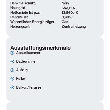
Denkmalschutz:
Nein
Ausstattung
Hausgeld:
653,11 €
Nettomiete Ist p.a.:
13.560,- €
- 5 Zimmer
Rendite Ist:
3,99
%
- Wohnfläche: ca. 122 m²
Wesentlicher Energieträger:
Gas
Heizungsart:
Zentralheizung
- Aufzug
- Balkon
- offene bzw- separate Küchen mit Fenster
- Badezimmer mit Wanne
Ausstattungsmerkmale
- WAMA-Anschluss im Bad
Abstellkammer
- Laminatboden & Fliesen
Badewanne
- Kellerabteile
Aufzug
Sonstiges
Keller
Balkon/Terasse
Die Koengeter & Krekow Immobilien GmbH haftet
bei Vorsatz und grober Fahrlässigkeit. Im Falle
einfacher Fahrlässigkeit haftet die Koengeter &
Krekow Immobilien GmbH nur bei Verletzung