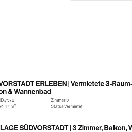
len, Kindergärten,
n sind in der Südvorstadt zu
 bietet mit seinen Parks,
em Wildpark sowie Rad- und
Erholung. Ein beliebter
ende ist auch der Fockeberg
e Stadt, der in wenigen
ORSTADT ERLEBEN | Vermietete 3-Raum
on & Wannenbad
ID:
7572
Zimmer:
3
utzung von ca. 200 m²
2
91,47
m
Status:
Vermietet
aisonette-Wohnung)
n
LAGE SÜDVORSTADT | 3 Zimmer, Balkon,