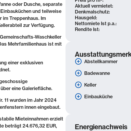
Preis pro m²:
Wanne oder Dusche, separate
Aktuell vermietet:
 Einbauküchen und teilweise
Denkmalschutz:
Hausgeld:
r im Treppenhaus. Im
Nettomiete Ist p.a.:
llerabteil zur Verfügung.
Rendite Ist:
n Gemeinschafts-Waschkeller
s Mehrfamilienhaus ist mit
Ausstattungsmer
Abstellkammer
ng einer exklusiven
dnet.
Badewanne
igeschossige
Keller
über eine Galeriefläche.
Einbauküche
. 11 wurden im Jahr 2024
enfenstern innen eingebaut.
stabile Mieteinnahmen erzielt
ete beträgt 24.676,32 EUR,
Energienachweis