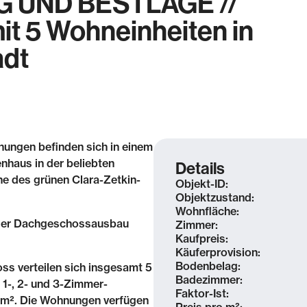
 UND BESTLAGE //
it 5 Wohneinheiten in
adt
ungen befinden sich in einem
nhaus in der beliebten
Details
he des grünen Clara-Zetkin-
Objekt-ID:
Objektzustand:
Wohnfläche:
 der Dachgeschossausbau
Zimmer:
Kaufpreis:
Käuferprovision:
Bodenbelag:
s verteilen sich insgesamt 5
Badezimmer:
 1-, 2- und 3-Zimmer-
Faktor-Ist:
 m². Die Wohnungen verfügen