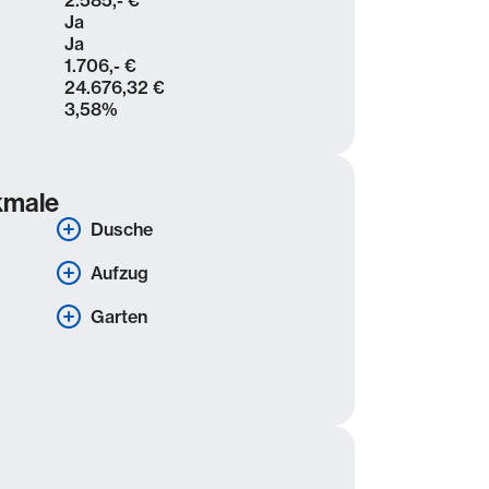
2.585,- €
Ja
Ja
1.706,- €
24.676,32 €
3,58
%
kmale
Dusche
Aufzug
Garten