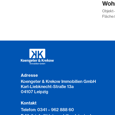
soweit eine Garantie übernommen wurde. S
Wohn
Schadensersatzhaftung der Koengeter & 
Objekt-
gegenüber ausgeschlossen oder beschränkt i
Fläche:
persönliche Schadensersatzhaftung ihrer A
Vertreter. Wir haben einen provisionspflic
Verkäufer in gleicher Höhe abgeschlossen.
Adresse
Koengeter & Krekow Immobilien GmbH
Karl-Liebknecht-Straße 13a
04107 Leipzig
Kontakt
Telefon: 0341 – 962 888 60