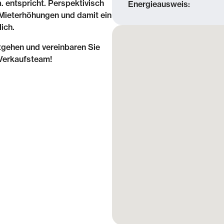
. entspricht. Perspektivisch
Energieausweis:
 Mieterhöhungen und damit ein
ich.
tgehen und vereinbaren Sie
 Verkaufsteam!
e die Kombination aus
Familienleben machen die
tteile Leipzigs! Sanierte
ugendstils, Villen und
 des beliebten Viertels.
liebene bietet die
Ausgehen und Erholen.
Liebknecht-Straße. Hier
aurants und Szeneläden. Aber