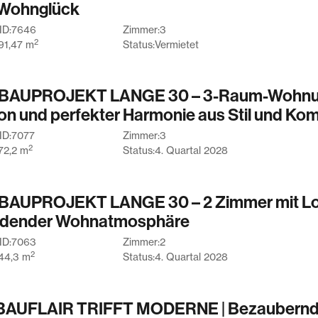
Wohnglück
 an den Dachflächenfenstern
ID:
7646
Zimmer:
3
zw. Speicher im Treppenhaus
2
91,47
m
Status:
Vermietet
BAUPROJEKT LANGE 30 – 3-Raum-Wohnu
on und perfekter Harmonie aus Stil und Kom
ID:
7077
Zimmer:
3
2
72,2
m
Status:
4. Quartal 2028
Referenzbilder einer Einheit
derspiegeln sollen. Die
t bei Vorsatz und grober
AUPROJEKT LANGE 30 – 2 Zimmer mit Lo
gkeit haftet die Koengeter &
adender Wohnatmosphäre
g wesentlicher Rechte und
eck des Maklervertrages
ID:
7063
Zimmer:
2
r Koengeter & Krekow
2
44,3
m
Status:
4. Quartal 2028
 vertragstypischen Schaden
elten nicht für Schäden aus
er der Gesundheit oder
BAUFLAIR TRIFFT MODERNE | Bezaubernd