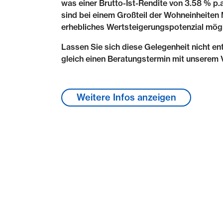
was einer Brutto-Ist-Rendite von 3.58 % p.a
sind bei einem Großteil der Wohneinheiten
erhebliches Wertsteigerungspotenzial mögl
Lassen Sie sich diese Gelegenheit nicht en
gleich einen Beratungstermin mit unserem
Lage & Umgebung
Weitere Infos anzeigen
Die Nähe zum Leipziger Stadtzentrum sowi
lebendigem Szeneviertel und entspanntem 
Südvorstadt zu einem der begehrtesten Stad
Gründerzeithäuser, zahlreiche Bauten des J
moderne Stadthäuser prägen die Architektur
Als Anziehungspunkt für Junge und Junggeb
Südvorstadt unzählige Möglichkeiten zum 
Lebensader und Kneipenmeile ist die Karl-
befinden sich angesagte Cafés, Bars, Rest