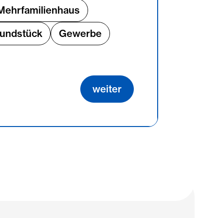
Mehrfamilienhaus
undstück
Gewerbe
weiter