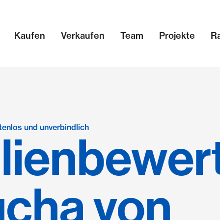
Kaufen
Verkaufen
Team
Projekte
R
tenlos und unverbindlich
lienbewer
ucha von