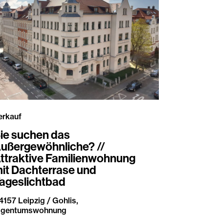
erkauf
ie suchen das
ußergewöhnliche? //
ttraktive Familienwohnung
it Dachterrase und
ageslichtbad
4157 Leipzig / Gohlis,
igentumswohnung