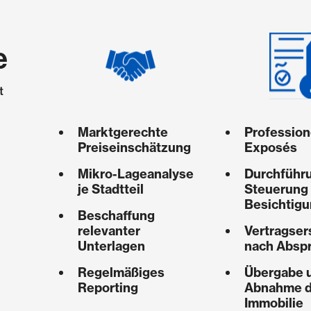
e
t
Marktgerechte
Profession
Preiseinschätzung
Exposés
Mikro-Lageanalyse
Durchführ
je Stadtteil
Steuerung
Besichtig
Beschaffung
relevanter
Vertragser
Unterlagen
nach Absp
Regelmäßiges
Übergabe 
Reporting
Abnahme d
Immobilie