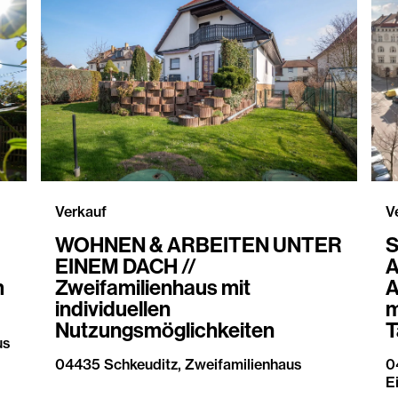
Verkauf
V
WOHNEN & ARBEITEN UNTER
S
EINEM DACH //
A
m
Zweifamilienhaus mit
A
individuellen
m
Nutzungsmöglichkeiten
T
us
04435 Schkeuditz, Zweifamilienhaus
0
E