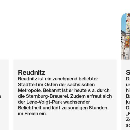
Reudnitz
S
Reudnitz ist ein zunehmend beliebter
D
Stadtteil im Osten der sächsischen
u
Metropole. Bekannt ist er heute v. a. durch
h
m
die Sternburg-Brauerei. Zudem erfreut sich
B
der Lene-Voigt-Park wachsender
j
Beliebtheit und lädt zu sonnigen Stunden
D
im Freien ein.
„
Z
s