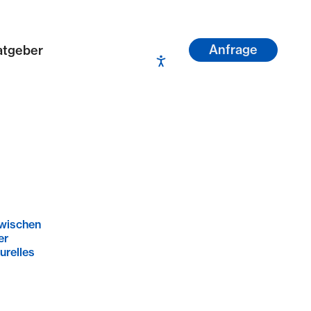
Anfrage
atgeber
zwischen
er
urelles