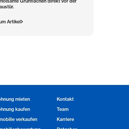
rholsame Grünflächen direkt vor der
austür.
um Artikel
hnung mieten
Kontakt
hnung kaufen
Team
mobilie verkaufen
Karriere