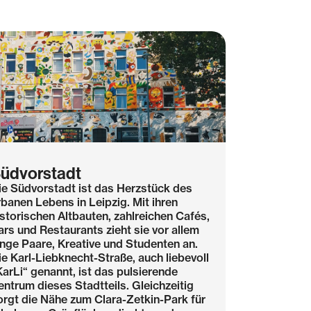
üdvorstadt
ie Südvorstadt ist das Herzstück des
rbanen Lebens in Leipzig. Mit ihren
istorischen Altbauten, zahlreichen Cafés,
ars und Restaurants zieht sie vor allem
unge Paare, Kreative und Studenten an.
ie Karl-Liebknecht-Straße, auch liebevoll
KarLi“ genannt, ist das pulsierende
entrum dieses Stadtteils. Gleichzeitig
orgt die Nähe zum Clara-Zetkin-Park für