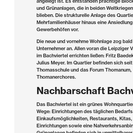
angelegt ist. Es entstanden prächtige Blo
und Grünanlagen, die in beiden Weltkriege
blieben. Die strukturelle Anlage des Quarti
Mehrfamilienhäuser hinaus eine Ansiedlung
Gewerbehöfen vor.
Die neue und vornehme Wohnlage zog bald
Unternehmer an. Allen voran die Leipziger Ver
im Bachviertel errichten ließen: Fritz Baed
Julius Meyer. Im Quartier befinden sich seit
Thomasschule und das Forum Thomanum, 
Thomanerchores.
Nachbarschaft Bachv
Das Bachviertel ist ein grünes Wohnquartie
Wege: Einrichtungen des täglichen Bedarfs
Einkaufsmöglichkeiten, Restaurants, Kitas, 
Einrichtungen sowie eine Nahverkehrsanbi
Grünanlagen befinden sich in unmittelbar