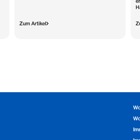
e
H
Zum Artikel
Z
Wo
Wo
Im