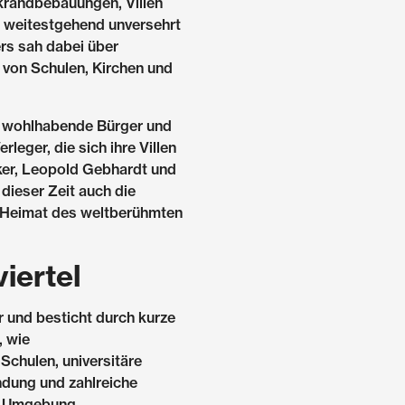
ckrandbebauungen, Villen
n weitestgehend unversehrt
ers sah dabei über
 von Schulen, Kirchen und
 wohlhabende Bürger und
leger, die sich ihre Villen
eker, Leopold Gebhardt und
 dieser Zeit auch die
Heimat des weltberühmten
iertel
r und besticht durch kurze
, wie
Schulen, universitäre
ndung und zahlreiche
er Umgebung.